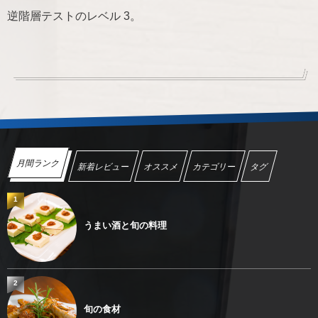
逆階層テストのレベル 3。
月間ランク
新着レビュー
オススメ
カテゴリー
タグ
1
うまい酒と旬の料理
2
旬の食材