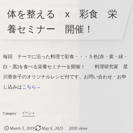
体を整える x 彩食 栄
養セミナー 開催！
毎回 テーマに沿った料理で彩食・・・５色(赤・黄・緑・
白・黒)を食べる栄養セミナーを開催！ 料理研究家 星
川香奈子のオリジナルレシピ付です。お問い合わせ・お申
し込みは
こちら→
イベント
March
3
,
2019
May
6
,
2023
2030 views