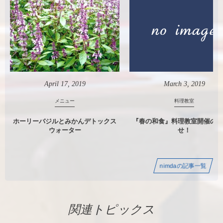
April
17
,
2019
March
3
,
2019
メニュー
料理教室
ホーリーバジルとみかんデトックス
『春の和食』料理教室開催のお
ウォーター
せ！
nimdaの記事一覧
関連トピックス