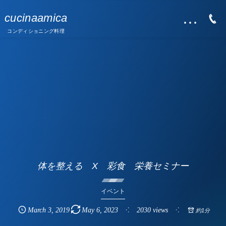
…
cucinaamica
コンディショニング料理
体を整える X 彩食 栄養セミナー
イベント
March
3
,
2019
May
6
,
2023
2030 views
約1分